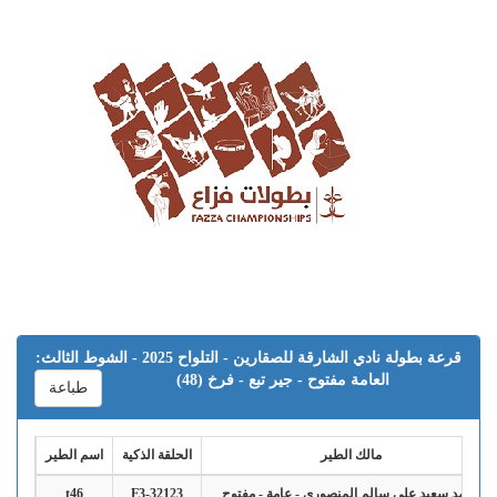
قرعة بطولة نادي الشارقة للصقارين - التلواح 2025 - الشوط الثالث:
العامة مفتوح - جير تبع - فرخ (48)
طباعة
مالك الطير
الحلقة الذكية
اسم الطير
محمد سعيد علي سالم المنصوري - عامة - مفتوح
F3-32123
t46