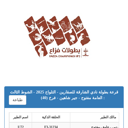
قرعة بطولة نادي الشارقة للصقارين - التلواح 2025 - الشوط الثالث
: العامة مفتوح - جير شاهين - فرخ (40)
طباعة
مالك الطير
الحلقة الذكية
اسم الطير
فريق دبي - عامة - مفتوح
F3-31234
U72