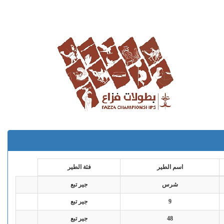
اسم الطير
فئة الطير
شرس
جير تبع
9
جير تبع
48
جير تبع