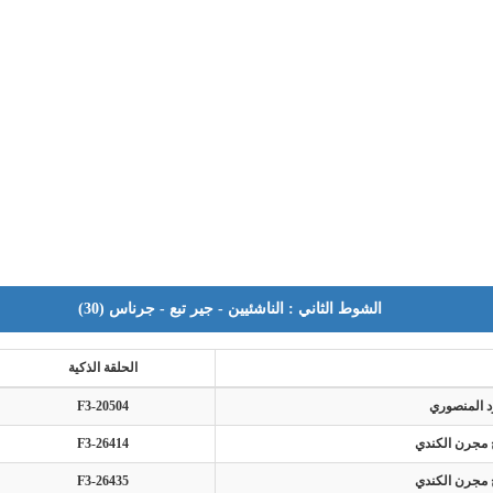
الشوط الثاني : الناشئيين - جير تبع - جرناس (30)
الحلقة الذكية
 المنصوري
F3-20504
 مجرن الكندي
F3-26414
 مجرن الكندي
F3-26435